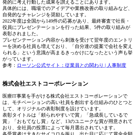
発的に考え行動した成果を讃えることにあります。
具体的には、職場でのアイデアや業務改善の取り組みなど、
自発的なチャレンジを奨励しています。
2022年度は全国から149件の応募があり、最終審査で社長・
役員にプレゼンテーションを行った結果、5件の取り組みが
表彰されました。
プレゼンテーション内容から刺激を受けて翌年度のエントリ
ーを決める社員も増えており、「自分達の提案で会社を変え
られる」という意識が高まるきっかけになったという声も挙
がっています。
参考：
ローソン公式サイト：従業員との関わり | 人事制度
株式会社エストコーポレーション
医療IT事業を手がける株式会社エストコーポレーションで
は、モチベーションの高い社員を創出する仕組みのひとつと
して、オリジナルの表彰制度を設けています。
表彰タイトルは「頼られやすいで賞」「急成長しているで
賞」「おもてなし賞」など、13のユニークな賞が用意されて
おり、全社員の投票によって毎月選出されています。
各受賞者は大きなサイコロを振り、出た目に応じて賞金金額