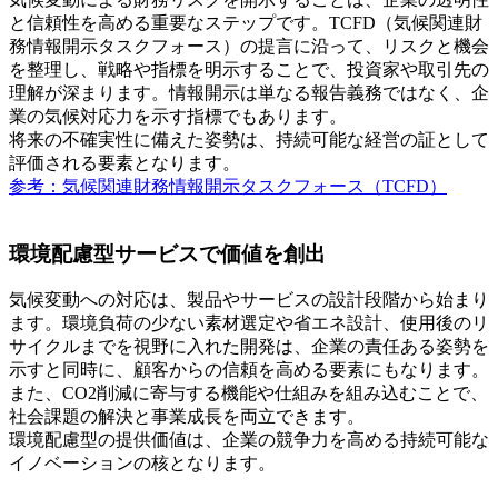
と信頼性を高める重要なステップです。TCFD（気候関連財
務情報開示タスクフォース）の提言に沿って、リスクと機会
を整理し、戦略や指標を明示することで、投資家や取引先の
理解が深まります。情報開示は単なる報告義務ではなく、企
業の気候対応力を示す指標でもあります。
将来の不確実性に備えた姿勢は、持続可能な経営の証として
評価される要素となります。
参考：気候関連財務情報開示タスクフォース（TCFD）
環境配慮型サービスで価値を創出
気候変動への対応は、製品やサービスの設計段階から始まり
ます。環境負荷の少ない素材選定や省エネ設計、使用後のリ
サイクルまでを視野に入れた開発は、企業の責任ある姿勢を
示すと同時に、顧客からの信頼を高める要素にもなります。
また、CO2削減に寄与する機能や仕組みを組み込むことで、
社会課題の解決と事業成長を両立できます。
環境配慮型の提供価値は、企業の競争力を高める持続可能な
イノベーションの核となります。