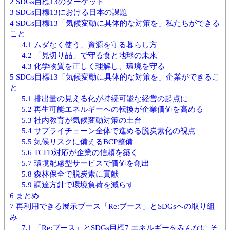
2
SDGs目標13のターゲット
3
SDGs目標13における日本の課題
4
SDGs目標13「気候変動に具体的な対策を」私たちができる
こと
4.1
ムダなく使う、資源を守る暮らし方
4.2
「見切り品」で守る食と地球の未来
4.3
化学物質を正しく理解し、環境を守る
5
SDGs目標13「気候変動に具体的な対策を」企業ができるこ
と
5.1
排出量の見える化が持続可能な経営の起点に
5.2
再生可能エネルギーへの転換が企業価値を高める
5.3
社内教育が気候変動対策の土台
5.4
サプライチェーン全体で進める脱炭素化の視点
5.5
気候リスクに備えるBCP整備
5.6
TCFD対応が企業の信頼を築く
5.7
環境配慮型サービスで価値を創出
5.8
森林保全で脱炭素に貢献
5.9
調達方針で環境負荷を減らす
6
まとめ
7
再利用できる展示ブース「Re:ブース」とSDGsへの取り組
み
7.1
「Re:ブース」とSDGs目標7 エネルギーをみんなに そ