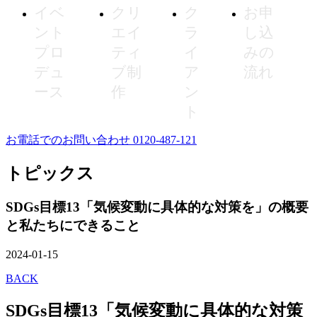
イベ
クリ
ク
お申
ント
エイ
ラ
し込
プロ
ティ
イ
みの
デュ
ブ制
ア
流れ
ース
作
ン
ト
お電話でのお問い合わせ 0120-487-121
トピックス
SDGs目標13「気候変動に具体的な対策を」の概要
と私たちにできること
2024-01-15
BACK
SDGs目標13「気候変動に具体的な対策