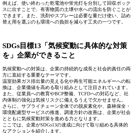
例えば、使い終わった乾電池や蛍光灯を分別して回収ボック
スに出すことで、有害物質の土壌や水への流出を防ぐことが
できます。また、洗剤やスプレーは必要な量だけ使い、詰め
替え用を選ぶのも環境への負担を減らす工夫の一つです。
SDGs目標13「気候変動に具体的な対策
を」企業ができること
気候変動への対策は、企業の持続的な成長と社会的責任の両
方に直結する重要なテーマです。
温室効果ガス排出量の見える化や再生可能エネルギーへの転
換は、企業価値を高める取り組みとして注目されています。
また、従業員への教育やBCP整備、TCFDへの対応など、社
内体制の強化は気候リスクに備えるうえで欠かせません。
さらに、サプライチェーン全体での脱炭素化や、森林保全・
環境配慮型サービスの推進、調達方針の改善は、企業が社会
とともに気候変動対策を進める力となります。
ここでは、企業がSDGs13の達成に向けて取り組める具体的
なアクションを紹介します。