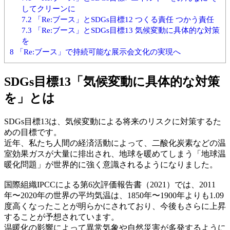
してクリーンに
7.2
「Re:ブース」とSDGs目標12 つくる責任 つかう責任
7.3
「Re:ブース」とSDGs目標13 気候変動に具体的な対策
を
8
「Re:ブース」で持続可能な展示会文化の実現へ
SDGs目標13「気候変動に具体的な対策
を」とは
SDGs目標13は、気候変動による将来のリスクに対策するた
めの目標です。
近年、私たち人間の経済活動によって、二酸化炭素などの温
室効果ガスが大量に排出され、地球を暖めてしまう「地球温
暖化問題」が世界的に強く意識されるようになりました。
国際組織IPCCによる第6次評価報告書（2021）では、2011
年〜2020年の世界の平均気温は、1850年〜1900年よりも1.09
度高くなったことが明らかにされており、今後もさらに上昇
することが予想されています。
温暖化の影響によって異常気象や自然災害が多発するように