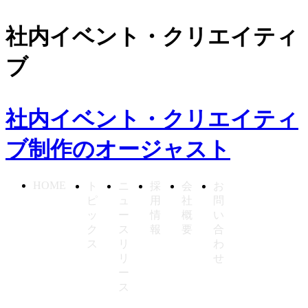
社内イベント・クリエイティ
ブ
社内イベント・クリエイティ
ブ制作のオージャスト
HOME
ト
ニ
採
会
お
ピ
ュ
用
社
問
ッ
ー
情
概
い
ク
ス
報
要
合
ス
リ
わ
リ
せ
ー
ス