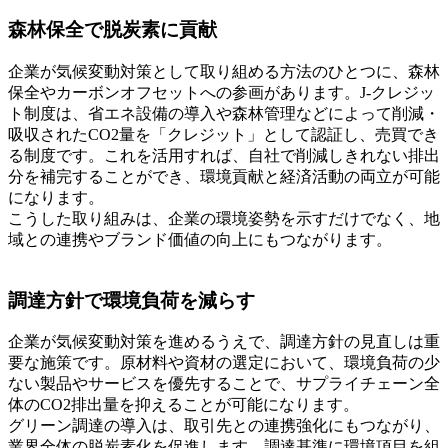
森林保全で脱炭素に貢献
企業が気候変動対策として取り組める方法のひとつに、森林
保全やカーボンオフセットへの参画があります。J-クレジッ
ト制度は、省エネ設備の導入や森林管理などによって削減・
吸収されたCO2量を「クレジット」として認証し、売買でき
る制度です。これを活用すれば、自社で削減しきれない排出
分を補完することができ、環境貢献と経済活動の両立が可能
になります。
こうした取り組みは、企業の環境姿勢を示すだけでなく、地
域との連携やブランド価値の向上にもつながります。
調達方針で環境負荷を減らす
企業が気候変動対策を進めるうえで、調達方針の見直しは重
要な施策です。原材料や資材の選定において、環境負荷の少
ない製品やサービスを優先することで、サプライチェーン全
体のCO2排出量を抑えることが可能になります。
グリーン調達の導入は、取引先との連携強化にもつながり、
業界全体の脱炭素化を促進します。調達基準に環境項目を組