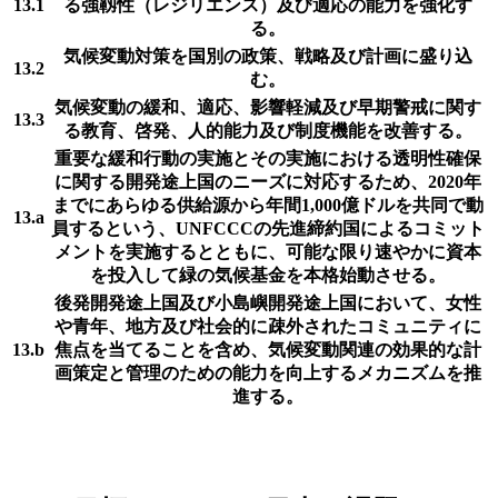
13.1
る強靱性（レジリエンス）及び適応の能力を強化す
る。
気候変動対策を国別の政策、戦略及び計画に盛り込
13.2
む。
気候変動の緩和、適応、影響軽減及び早期警戒に関す
13.3
る教育、啓発、人的能力及び制度機能を改善する。
重要な緩和行動の実施とその実施における透明性確保
に関する開発途上国のニーズに対応するため、2020年
までにあらゆる供給源から年間1,000億ドルを共同で動
13.a
員するという、UNFCCCの先進締約国によるコミット
メントを実施するとともに、可能な限り速やかに資本
を投入して緑の気候基金を本格始動させる。
後発開発途上国及び小島嶼開発途上国において、女性
や青年、地方及び社会的に疎外されたコミュニティに
13.b
焦点を当てることを含め、気候変動関連の効果的な計
画策定と管理のための能力を向上するメカニズムを推
進する。