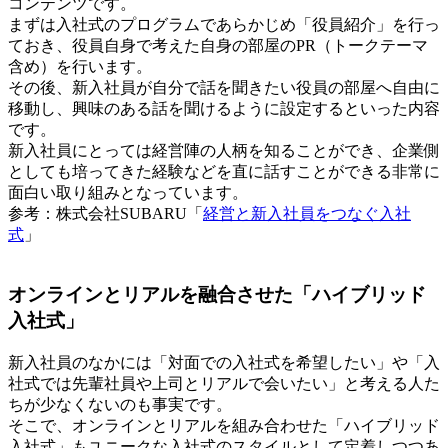
コンテンツです。
まずは入社式のプログラムであらかじめ「役員紹介」を行っ
ておき、役員自身で考えた自身の部屋のPR（トークテーマ
含め）を行います。
その後、新入社員が自分で話を聞きたい役員の部屋へ自由に
移動し、興味のある話を聞けるように設定するといった内容
です。
新入社員にとっては経営陣の人柄を知ることができ、企業側
としても培ってきた経験などを直に話すことができる非常に
面白い取り組みとなっています。
参考：株式会社SUBARU「
経営と新入社員をつなぐ入社
式
」
オンラインとリアルを融合させた「ハイブリッド
入社式」
新入社員のなかには「対面での入社式を希望したい」や「入
社式では先輩社員や上司とリアルで会いたい」と考える人た
ちが少なくないのも事実です。
そこで、オンラインとリアルを組み合わせた「ハイブリッド
入社式」もユニークな入社式のスタイルとして定着しつつあ