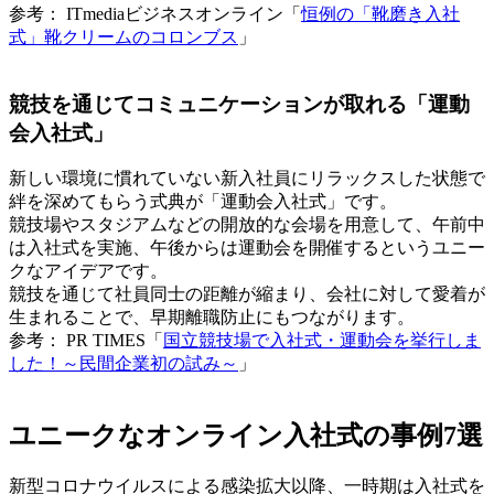
参考： ITmediaビジネスオンライン「
恒例の「靴磨き入社
式」靴クリームのコロンブス
」
競技を通じてコミュニケーションが取れる「運動
会入社式」
新しい環境に慣れていない新入社員にリラックスした状態で
絆を深めてもらう式典が「運動会入社式」です。
競技場やスタジアムなどの開放的な会場を用意して、午前中
は入社式を実施、午後からは運動会を開催するというユニー
クなアイデアです。
競技を通じて社員同士の距離が縮まり、会社に対して愛着が
生まれることで、早期離職防止にもつながります。
参考： PR TIMES「
国立競技場で入社式・運動会を挙行しま
した！～民間企業初の試み～
」
ユニークなオンライン入社式の事例7選
新型コロナウイルスによる感染拡大以降、一時期は入社式を