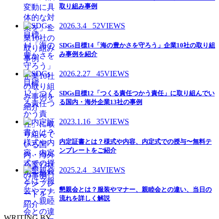
取り組み事例
2026.3.4
52VIEWS
SDGs目標14「海の豊かさを守ろう」企業10社の取り組
み事例を紹介
2026.2.27
45VIEWS
SDGs目標12「つくる責任つかう責任」に取り組んでい
る国内・海外企業13社の事例
2023.1.16
35VIEWS
内定証書とは？様式や内容、内定式での授与〜無料テ
ンプレートをご紹介
2025.2.4
34VIEWS
懇親会とは？服装やマナー、親睦会との違い、当日の
流れを詳しく解説
WRITING BY