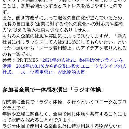
ことは、参加者側からするとストレスを感じやすいもので
す。
また、働き方改革によって服装の自由化が進んでいるため、
服装の自由度を’企業に対する時代の変化への対応力や柔軟
力’と捉える新入社員も少なくありません。
もちろん企業の社風や雰囲気によって異なりますが、「新入
社員にはリラックスして入社式に参加してもらいたい」とい
った心遣いから「スーツ着用禁止」のアイデアを取り入れる
のも一案です。
参考： PR TIMES「
2021年の入社式、約4割がオンラインを
活用 2019年の8.1％から約5倍に拡大 ユニークなタイプの入
社式、「スーツ着用禁止」が比較的人気
」
参加者全員で一体感を演出「ラジオ体操」
閉式前に全員で「ラジオ体操」を行うというユニークなプロ
グラムです。
年齢や立場に関係なく、全員で同じ体験を共有することによ
って親睦を深めることができます。
ラジオ体操で使用する楽曲以外に特別用意する物がないた