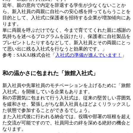
近年、親の意向で内定を辞退する学生が少なくないことか
ら、新入社員の両親に自社への安心感を持ってもらうことを
目的として、入社式に保護者を招待する企業が増加傾向にあ
ります。
単に両親を呼ぶだけでなく、今まで育ててくれた親に感謝の
気持ちを述べるプログラムを設けたり、保護者に自社製品を
プレゼントしたりするなどして、新入社員とその両親にとっ
て思い出に残る入社式を行なうと効果的です。」
参考：SAKAI株式会社「
入社式の準備が進んでいます！
」
和の温かさに包まれた「旅館入社式」
新入社員や先輩社員のモチベーションを上げるために「旅館
入社式」を開催している企業もあります。
和の雰囲気に包まれて行う入社式は、従来の堅苦しい雰囲気
を緩和させ、緊張しがちな新入社員もほどよくリラックスし
た状態で参加することができるでしょう。
また入社式後に行われる納会では、役職や部署の垣根を超え
た交流が可能ですので、社員同士の絆を深める絶好の機会と
なります。