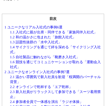
目次
1
ユニークなリアル入社式の事例6選
1.1
入社式に親が出席・同伴できる「家族同伴入社式」
1.2
和の温かさに包まれた「旅館入社式」
1.3
話題性抜群の「水中入社式」
1.4
サイクリングを通じて絆を深める「サイクリング入社
式」
1.5
自社製品に触れながら「靴磨き入社式」
1.6
競技を通じてコミュニケーションが取れる「運動会入
社式」
2
ユニークなオンライン入社式の事例7選
2.1
温かい雰囲気で新入社員を歓迎「桜満開のバーチャル
背景」
2.2
オンラインで乾杯する「エア乾杯」
2.3
新入社員がリラックスして参加できる「スーツ着用禁
止」
2.4
参加者全員で一体感を演出「ラジオ体操」