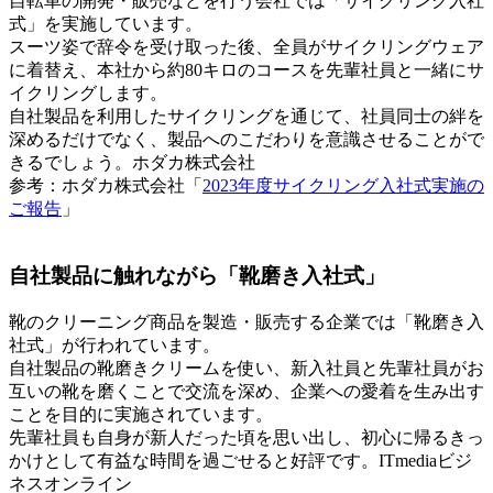
自転車の開発・販売などを行う会社では「サイクリング入社
式」を実施しています。
スーツ姿で辞令を受け取った後、全員がサイクリングウェア
に着替え、本社から約80キロのコースを先輩社員と一緒にサ
イクリングします。
自社製品を利用したサイクリングを通じて、社員同士の絆を
深めるだけでなく、製品へのこだわりを意識させることがで
きるでしょう。ホダカ株式会社
参考：ホダカ株式会社「
2023年度サイクリング入社式実施の
ご報告
」
自社製品に触れながら「靴磨き入社式」
靴のクリーニング商品を製造・販売する企業では「靴磨き入
社式」が行われています。
自社製品の靴磨きクリームを使い、新入社員と先輩社員がお
互いの靴を磨くことで交流を深め、企業への愛着を生み出す
ことを目的に実施されています。
先輩社員も自身が新人だった頃を思い出し、初心に帰るきっ
かけとして有益な時間を過ごせると好評です。ITmediaビジ
ネスオンライン