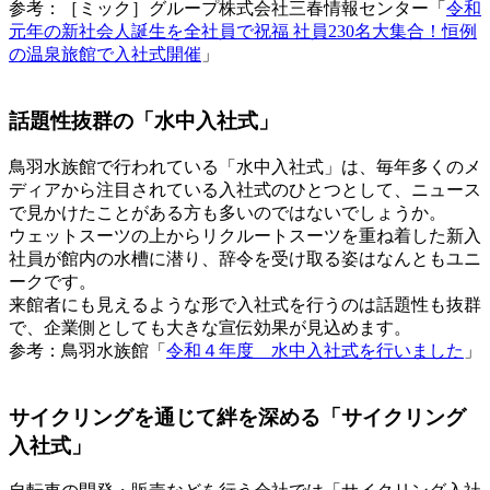
参考：［ミック］グループ株式会社三春情報センター「
令和
元年の新社会人誕生を全社員で祝福 社員230名大集合！恒例
の温泉旅館で入社式開催
」
話題性抜群の「水中入社式」
鳥羽水族館で行われている「水中入社式」は、毎年多くのメ
ディアから注目されている入社式のひとつとして、ニュース
で見かけたことがある方も多いのではないでしょうか。
ウェットスーツの上からリクルートスーツを重ね着した新入
社員が館内の水槽に潜り、辞令を受け取る姿はなんともユニ
ークです。
来館者にも見えるような形で入社式を行うのは話題性も抜群
で、企業側としても大きな宣伝効果が見込めます。
参考：鳥羽水族館「
令和４年度 水中入社式を行いました
」
サイクリングを通じて絆を深める「サイクリング
入社式」