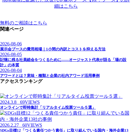
細はこちら
無料のご相談はこちら
関連ページ
2026-08-06
展示会ブースの費用相場｜1小間の内訳とコストを抑える方法
2026-08-05
記憶に残る社員総会をつくるために——オージャスト代表が語る「場の設
計」の本質
2026-08-04
アワードとは？意味・種類と企業の社内アワード活用事例
アクセスランキング
2024.3.8
69VIEWS
オンラインで即時集計「リアルタイム投票ツール５選」
2026.2.27
60VIEWS
SDGs目標12「つくる責任つかう責任」に取り組んでいる国内・海外企業13