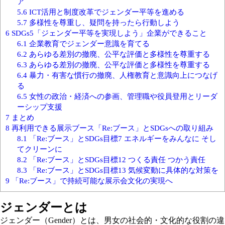
ア
5.6
ICT活用と制度改革でジェンダー平等を進める
5.7
多様性を尊重し、疑問を持ったら行動しよう
6
SDGs5「ジェンダー平等を実現しよう」企業ができること
6.1
企業教育でジェンダー意識を育てる
6.2
あらゆる差別の撤廃、公平な評価と多様性を尊重する
6.3
あらゆる差別の撤廃、公平な評価と多様性を尊重する
6.4
暴力・有害な慣行の撤廃、人権教育と意識向上につなげ
る
6.5
女性の政治・経済への参画、管理職や役員登用とリーダ
ーシップ支援
7
まとめ
8
再利用できる展示ブース「Re:ブース」とSDGsへの取り組み
8.1
「Re:ブース」とSDGs目標7 エネルギーをみんなに そし
てクリーンに
8.2
「Re:ブース」とSDGs目標12 つくる責任 つかう責任
8.3
「Re:ブース」とSDGs目標13 気候変動に具体的な対策を
9
「Re:ブース」で持続可能な展示会文化の実現へ
ジェンダーとは
ジェンダー（Gender）とは、男女の社会的・文化的な役割の違