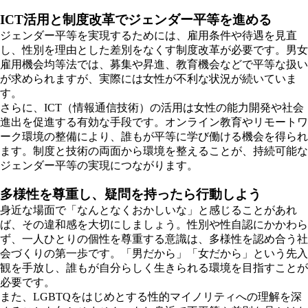
ICT活用と制度改革でジェンダー平等を進める
ジェンダー平等を実現するためには、雇用条件や待遇を見直
し、性別を理由とした差別をなくす制度改革が必要です。男女
雇用機会均等法では、募集や昇進、教育機会などで平等な扱い
が求められますが、実際には女性が不利な状況が続いていま
す。
さらに、ICT（情報通信技術）の活用は女性の能力開発や社会
進出を促進する有効な手段です。オンライン教育やリモートワ
ーク環境の整備により、誰もが平等に学び働ける機会を得られ
ます。制度と技術の両面から環境を整えることが、持続可能な
ジェンダー平等の実現につながります。
多様性を尊重し、疑問を持ったら行動しよう
身近な場面で「なんとなくおかしいな」と感じることがあれ
ば、その違和感を大切にしましょう。性別や性自認にかかわら
ず、一人ひとりの個性を尊重する意識は、多様性を認め合う社
会づくりの第一歩です。「男だから」「女だから」という先入
観を手放し、誰もが自分らしく生きられる環境を目指すことが
必要です。
また、LGBTQをはじめとする性的マイノリティへの理解を深