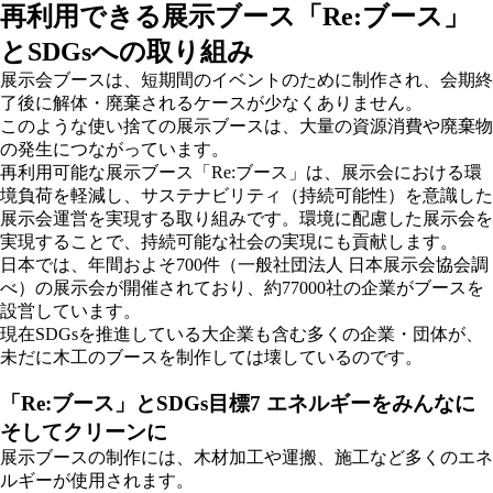
再利用できる展示ブース「Re:ブース」
とSDGsへの取り組み
展示会ブースは、短期間のイベントのために制作され、会期終
了後に解体・廃棄されるケースが少なくありません。
このような使い捨ての展示ブースは、大量の資源消費や廃棄物
の発生につながっています。
再利用可能な展示ブース「Re:ブース」は、展示会における環
境負荷を軽減し、サステナビリティ（持続可能性）を意識した
展示会運営を実現する取り組みです。環境に配慮した展示会を
実現することで、持続可能な社会の実現にも貢献します。
日本では、年間およそ700件（一般社団法人 日本展示会協会調
べ）の展示会が開催されており、約77000社の企業がブースを
設営しています。
現在SDGsを推進している大企業も含む多くの企業・団体が、
未だに木工のブースを制作しては壊しているのです。
「Re:ブース」とSDGs目標7 エネルギーをみんなに
そしてクリーンに
展示ブースの制作には、木材加工や運搬、施工など多くのエネ
ルギーが使用されます。