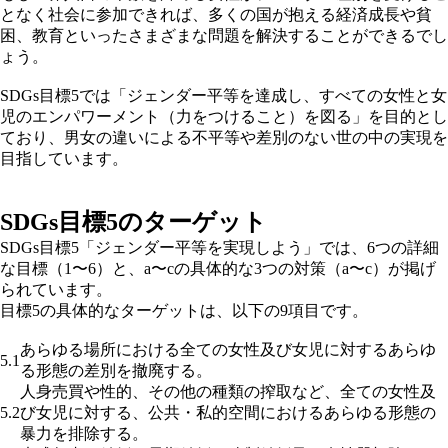
となく社会に参加できれば、多くの国が抱える経済成長や貧
困、教育といったさまざまな問題を解決することができるでし
ょう。
SDGs目標5では「ジェンダー平等を達成し、すべての女性と女
児のエンパワーメント（力をつけること）を図る」を目的とし
ており、男女の違いによる不平等や差別のない世の中の実現を
目指しています。
SDGs目標5のターゲット
SDGs目標5「ジェンダー平等を実現しよう」では、6つの詳細
な目標（1〜6）と、a〜cの具体的な3つの対策（a〜c）が掲げ
られています。
目標5の具体的なターゲットは、以下の9項目です。
あらゆる場所における全ての女性及び女児に対するあらゆ
5.1
る形態の差別を撤廃する。
人身売買や性的、その他の種類の搾取など、全ての女性及
5.2
び女児に対する、公共・私的空間におけるあらゆる形態の
暴力を排除する。