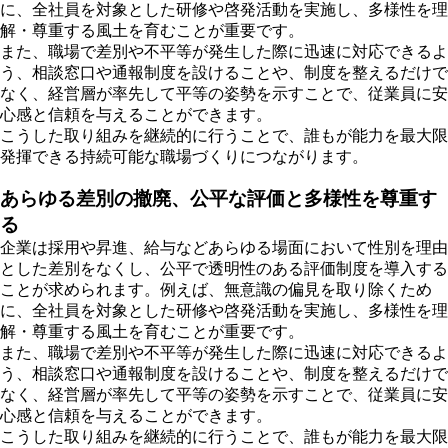
に、全社員を対象とした研修や啓発活動を実施し、多様性を理
解・尊重する風土を育むことが重要です。
また、職場で差別や不平等が発生した際に迅速に対応できるよ
う、相談窓口や通報制度を設けることや、制度を整えるだけで
なく、経営層が率先して平等の姿勢を示すことで、従業員に安
心感と信頼を与えることができます。
こうした取り組みを継続的に行うことで、誰もが能力を最大限
発揮できる持続可能な職場づくりにつながります。
あらゆる差別の撤廃、公平な評価と多様性を尊重す
る
企業は採用や昇進、給与などあらゆる場面において性別を理由
とした差別をなくし、公平で透明性のある評価制度を導入する
ことが求められます。例えば、無意識の偏見を取り除くため
に、全社員を対象とした研修や啓発活動を実施し、多様性を理
解・尊重する風土を育むことが重要です。
また、職場で差別や不平等が発生した際に迅速に対応できるよ
う、相談窓口や通報制度を設けることや、制度を整えるだけで
なく、経営層が率先して平等の姿勢を示すことで、従業員に安
心感と信頼を与えることができます。
こうした取り組みを継続的に行うことで、誰もが能力を最大限