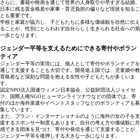
さらに、書籍や映画を通じて世界の人身取引や早すぎる結婚、
日本に残る賃金格差や家事・育児負担の偏りなど現状を知るこ
とも重要です。
学校と家庭が協力し、子どもたちに多様な価値観を自然に伝え
ることが、性別にとらわれず自分らしく生きられる社会への第
一歩となります。
ジェンダー平等を支えるためにできる寄付やボラン
ティア
ジェンダー平等の実現には、個人として寄付やボランティアを
通じて支援することも大切です。開発途上国では、児童婚や教
育格差など深刻な問題を抱える女性や子どもたちが多くいま
す。
認定NPO法人国連ウィメン日本協会、公益財団法人ジョイセ
フ、国際人権NGOヒューマンライツナウなどの団体では、寄
付のほか海外派遣やイベントスタッフなどのボランティアも募
集しています。
また、プラン・インターナショナルのように海外の女の子を支
援するスポンサー制度もあります。自分の考え方や価値観に共
感できる団体を見つけ、寄付や発信を通じて支援することが、
ジェンダー平等を後押しする大きな一歩になります。