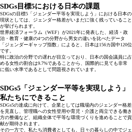
SDGs目標5における日本の課題
SDGsの目標5「ジェンダー平等を実現しよう」における日本の
現状としては、ジェンダー格差がいまだに強く残っていること
が挙げられます。
世界経済フォーラム（WEF）が2021年に発表した、経済・政
治・教育・健康の4つの分野から男女の違いを比べたデータ
「ジェンダーギャップ指数」によると、日本は156カ国中120位
です。
特に政治の分野での遅れが目立っており、日本の国会議員に占
める女性の割合は9.7%であることから、国際的に見ても非常
に低い水準であるとして問題視されています。
SDGs5「ジェンダー平等を実現しよう」
私たちにできること
SDGs5の達成に向けて、企業としては職場内のジェンダー格差
を見直し、管理職への女性登用や育児・介護と両立できる働き
方の整備など、組織全体で平等な環境づくりを進めることで貢
献が期待されます。
その一方で、私たち消費者としても、日々の暮らしの中でジェ