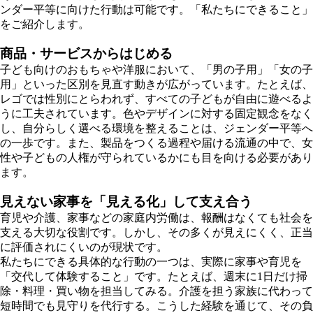
ンダー平等に向けた行動は可能です。「私たちにできること」
をご紹介します。
商品・サービスからはじめる
子ども向けのおもちゃや洋服において、「男の子用」「女の子
用」といった区別を見直す動きが広がっています。たとえば、
レゴでは性別にとらわれず、すべての子どもが自由に遊べるよ
うに工夫されています。色やデザインに対する固定観念をなく
し、自分らしく選べる環境を整えることは、ジェンダー平等へ
の一歩です。また、製品をつくる過程や届ける流通の中で、女
性や子どもの人権が守られているかにも目を向ける必要があり
ます。
見えない家事を「見える化」して支え合う
育児や介護、家事などの家庭内労働は、報酬はなくても社会を
支える大切な役割です。しかし、その多くが見えにくく、正当
に評価されにくいのが現状です。
私たちにできる具体的な行動の一つは、実際に家事や育児を
「交代して体験すること」です。たとえば、週末に1日だけ掃
除・料理・買い物を担当してみる。介護を担う家族に代わって
短時間でも見守りを代行する。こうした経験を通じて、その負