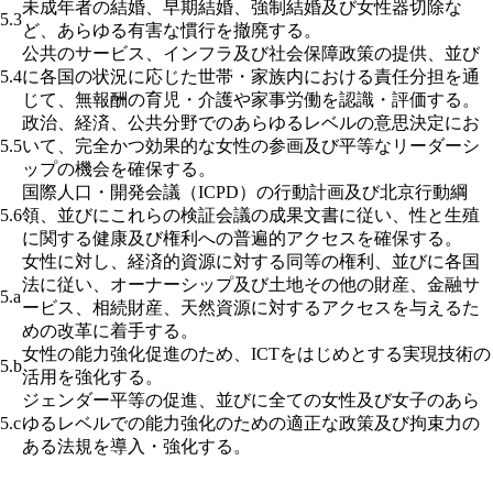
未成年者の結婚、早期結婚、強制結婚及び女性器切除な
5.3
ど、あらゆる有害な慣行を撤廃する。
公共のサービス、インフラ及び社会保障政策の提供、並び
5.4
に各国の状況に応じた世帯・家族内における責任分担を通
じて、無報酬の育児・介護や家事労働を認識・評価する。
政治、経済、公共分野でのあらゆるレベルの意思決定にお
5.5
いて、完全かつ効果的な女性の参画及び平等なリーダーシ
ップの機会を確保する。
国際人口・開発会議（ICPD）の行動計画及び北京行動綱
5.6
領、並びにこれらの検証会議の成果文書に従い、性と生殖
に関する健康及び権利への普遍的アクセスを確保する。
女性に対し、経済的資源に対する同等の権利、並びに各国
法に従い、オーナーシップ及び土地その他の財産、金融サ
5.a
ービス、相続財産、天然資源に対するアクセスを与えるた
めの改革に着手する。
女性の能力強化促進のため、ICTをはじめとする実現技術の
5.b
活用を強化する。
ジェンダー平等の促進、並びに全ての女性及び女子のあら
5.c
ゆるレベルでの能力強化のための適正な政策及び拘束力の
ある法規を導入・強化する。