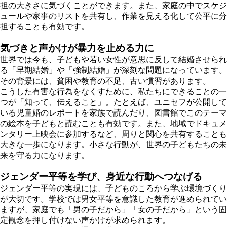
担の大きさに気づくことができます。また、家庭の中でスケジ
ュールや家事のリストを共有し、作業を見える化して公平に分
担することも有効です。
気づきと声かけが暴力を止める力に
世界では今も、子どもや若い女性が意思に反して結婚させられ
る「早期結婚」や「強制結婚」が深刻な問題になっています。
その背景には、貧困や教育の不足、古い慣習があります。
こうした有害な行為をなくすために、私たちにできることの一
つが「知って、伝えること」。たとえば、ユニセフが公開して
いる児童婚のレポートを家族で読んだり、図書館でこのテーマ
の絵本を子どもと読むことも有効です。また、地域でドキュメ
ンタリー上映会に参加するなど、周りと関心を共有することも
大きな一歩になります。小さな行動が、世界の子どもたちの未
来を守る力になります。
ジェンダー平等を学び、身近な行動へつなげる
ジェンダー平等の実現には、子どものころから学ぶ環境づくり
が大切です。学校では男女平等を意識した教育が進められてい
ますが、家庭でも「男の子だから」「女の子だから」という固
定観念を押し付けない声かけが求められます。