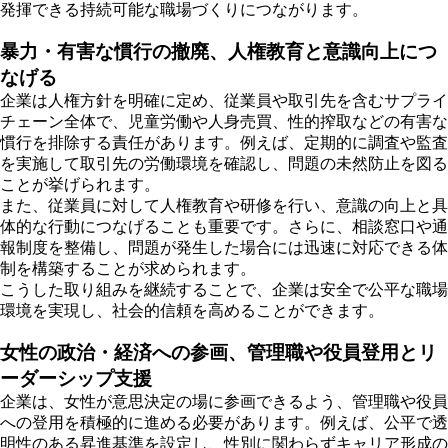
発揮できる持続可能な職場づくりにつながります。
暴力・有害な慣行の撤廃、人権教育と意識向上につ
なげる
企業は人権方針を明確に定め、従業員や取引先を含むサプライ
チェーン全体で、児童労働や人身売買、性的搾取などの有害な
慣行を排除する責任があります。例えば、定期的に調査や監査
を実施して取引先の労働環境を確認し、問題の未然防止を図る
ことが挙げられます。
また、従業員に対して人権教育や研修を行い、意識の向上と具
体的な行動につなげることも重要です。さらに、相談窓口や通
報制度を整備し、問題が発生した場合には迅速に対応できる体
制を構築することが求められます。
こうした取り組みを継続することで、企業は安全で公平な職場
環境を実現し、社会的信頼を高めることができます。
女性の政治・経済への参画、管理職や役員登用とリ
ーダーシップ支援
企業は、女性が意思決定の場に参画できるよう、管理職や役員
への登用を積極的に進める必要があります。例えば、公平で透
明性のある昇進基準を設定し、性別に関わらずキャリア形成の