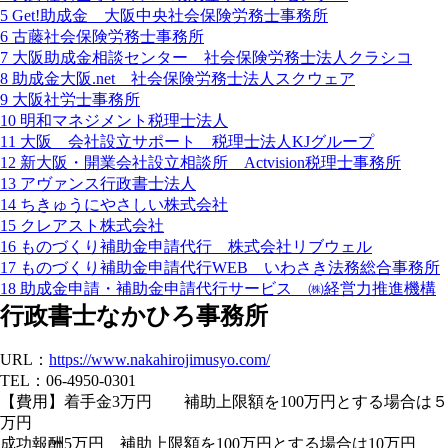
5
Get!助成金 大阪中央社会保険労務士事務所
6
古藤社会保険労務士事務所
7
大阪助成金相談センター 社会保険労務士法人クラシコ
8
助成金大阪.net 社会保険労務士法人スクウェア
9
大阪社労士事務所
10
明和マネジメント税理士法人
11
大阪 会社設立サポート 税理士法人KJグループ
12
新大阪・開業会社設立相談所 Actvision税理士事務所
13
アヴァンス行政書士法人
14
ちきゅうにやさしい株式会社
15
クレアスト株式会社
16
ものづくり補助金申請代行 株式会社リブウェル
17
ものづくり補助金申請代行WEB いわさき法務総合事務所
18
助成金申請・補助金申請代行サービス ㈱経営力推進機構
行政書士なかひろ事務所
URL：
https://www.nakahirojimusyo.com/
TEL：06-4950-0301
【費用】着手金3万円 補助上限額を100万円とする場合は５
万円
成功報酬5万円 補助上限額を100万円とする場合は10万円