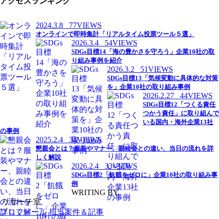
アクセスランキング
2024.3.8
77VIEWS
オンラインで即時集計「リアルタイム投票ツール５選」
2026.3.4
54VIEWS
SDGs目標14「海の豊かさを守ろう」企業10社の取
り組み事例を紹介
2026.3.2
51VIEWS
SDGs目標13「気候変動に具体的な対策
を」企業10社の取り組み事例
2026.2.27
44VIEWS
SDGs目標12「つくる責任
つかう責任」に取り組んで
いる国内・海外企業13社
の事例
2025.2.4
34VIEWS
懇親会とは？服装やマナー、親睦会との違い、当日の流れを詳
しく解説
2026.2.4
33VIEWS
SDGs目標2「飢餓をゼロに」企業10社の取り組み事
例
WRITING BY
リサーチ室
プロフィール
担当案件＆記事