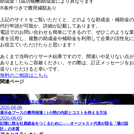
助成金：(成功報酬)助成金により異なります
※条件つきで費用減額あり
上記のサイトをご覧いただくと、どのような助成金・補助金の
代行申請が可能か、詳細が記載してあります。
電話でのお問い合わせも簡単にできるので、ぜひこのような業
者を活用し、複数の助成金や補助金を利用して企業の活性化に
お役立ていただけたらと思います！
あくまで当時のリサーチ結果ですので、間違いや足りない点が
ありましたらご容赦ください。その際は、訂正メッセージをお
送りいただけると幸いです。
無料のご相談はこちら
関連ページ
2026-08-07
社内イベント案内文の書き方完全ガイド｜使い分け早見表・文例付き
2026-08-06
展示会ブースの費用相場｜1小間の内訳とコストを抑える方法
2026-08-05
記憶に残る社員総会をつくるために——オージャスト代表が語る「場の設
計」の本質