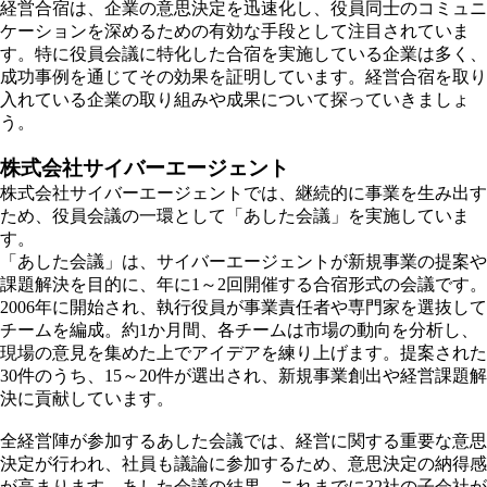
経営合宿は、企業の意思決定を迅速化し、役員同士のコミュニ
ケーションを深めるための有効な手段として注目されていま
す。特に役員会議に特化した合宿を実施している企業は多く、
成功事例を通じてその効果を証明しています。経営合宿を取り
入れている企業の取り組みや成果について探っていきましょ
う。
株式会社サイバーエージェント
株式会社サイバーエージェントでは、継続的に事業を生み出す
ため、役員会議の一環として「あした会議」を実施していま
す。
「あした会議」は、サイバーエージェントが新規事業の提案や
課題解決を目的に、年に1～2回開催する合宿形式の会議です。
2006年に開始され、執行役員が事業責任者や専門家を選抜して
チームを編成。約1か月間、各チームは市場の動向を分析し、
現場の意見を集めた上でアイデアを練り上げます。提案された
30件のうち、15～20件が選出され、新規事業創出や経営課題解
決に貢献しています。
全経営陣が参加するあした会議では、経営に関する重要な意思
決定が行われ、社員も議論に参加するため、意思決定の納得感
が高まります。あした会議の結果、これまでに32社の子会社が