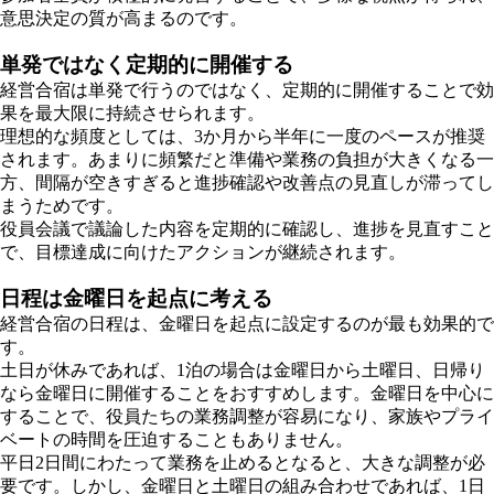
意思決定の質が高まるのです。
単発ではなく定期的に開催する
経営合宿は単発で行うのではなく、定期的に開催することで効
果を最大限に持続させられます。
理想的な頻度としては、3か月から半年に一度のペースが推奨
されます。あまりに頻繁だと準備や業務の負担が大きくなる一
方、間隔が空きすぎると進捗確認や改善点の見直しが滞ってし
まうためです。
役員会議で議論した内容を定期的に確認し、進捗を見直すこと
で、目標達成に向けたアクションが継続されます。
日程は金曜日を起点に考える
経営合宿の日程は、金曜日を起点に設定するのが最も効果的で
す。
土日が休みであれば、1泊の場合は金曜日から土曜日、日帰り
なら金曜日に開催することをおすすめします。金曜日を中心に
することで、役員たちの業務調整が容易になり、家族やプライ
ベートの時間を圧迫することもありません。
平日2日間にわたって業務を止めるとなると、大きな調整が必
要です。しかし、金曜日と土曜日の組み合わせであれば、1日