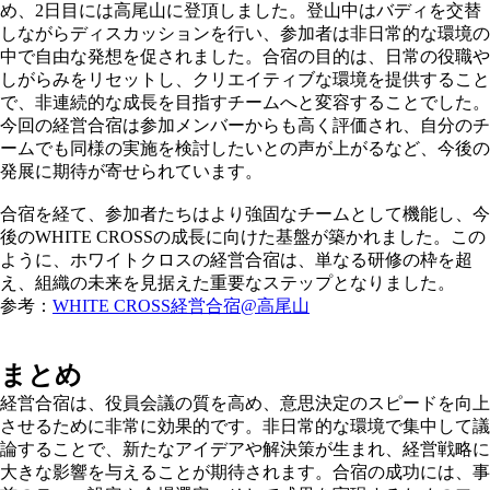
め、2日目には高尾山に登頂しました。登山中はバディを交替
しながらディスカッションを行い、参加者は非日常的な環境の
中で自由な発想を促されました。合宿の目的は、日常の役職や
しがらみをリセットし、クリエイティブな環境を提供すること
で、非連続的な成長を目指すチームへと変容することでした。
今回の経営合宿は参加メンバーからも高く評価され、自分のチ
ームでも同様の実施を検討したいとの声が上がるなど、今後の
発展に期待が寄せられています。
合宿を経て、参加者たちはより強固なチームとして機能し、今
後のWHITE CROSSの成長に向けた基盤が築かれました。この
ように、ホワイトクロスの経営合宿は、単なる研修の枠を超
え、組織の未来を見据えた重要なステップとなりました。
参考：
WHITE CROSS経営合宿@高尾山
まとめ
経営合宿は、役員会議の質を高め、意思決定のスピードを向上
させるために非常に効果的です。非日常的な環境で集中して議
論することで、新たなアイデアや解決策が生まれ、経営戦略に
大きな影響を与えることが期待されます。合宿の成功には、事