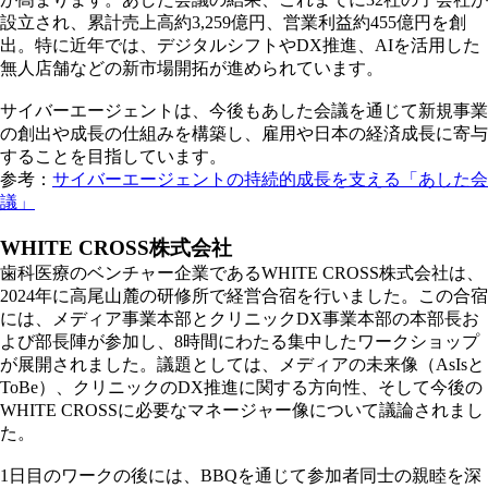
設立され、累計売上高約3,259億円、営業利益約455億円を創
出。特に近年では、デジタルシフトやDX推進、AIを活用した
無人店舗などの新市場開拓が進められています。
サイバーエージェントは、今後もあした会議を通じて新規事業
の創出や成長の仕組みを構築し、雇用や日本の経済成長に寄与
することを目指しています。
参考：
サイバーエージェントの持続的成長を支える「あした会
議」
WHITE CROSS株式会社
歯科医療のベンチャー企業であるWHITE CROSS株式会社は、
2024年に高尾山麓の研修所で経営合宿を行いました。この合宿
には、メディア事業本部とクリニックDX事業本部の本部長お
よび部長陣が参加し、8時間にわたる集中したワークショップ
が展開されました。議題としては、メディアの未来像（AsIsと
ToBe）、クリニックのDX推進に関する方向性、そして今後の
WHITE CROSSに必要なマネージャー像について議論されまし
た。
1日目のワークの後には、BBQを通じて参加者同士の親睦を深