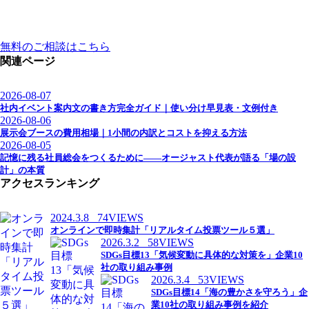
無料のご相談はこちら
関連ページ
2026-08-07
社内イベント案内文の書き方完全ガイド｜使い分け早見表・文例付き
2026-08-06
展示会ブースの費用相場｜1小間の内訳とコストを抑える方法
2026-08-05
記憶に残る社員総会をつくるために——オージャスト代表が語る「場の設
計」の本質
アクセスランキング
2024.3.8
74VIEWS
オンラインで即時集計「リアルタイム投票ツール５選」
2026.3.2
58VIEWS
SDGs目標13「気候変動に具体的な対策を」企業10
社の取り組み事例
2026.3.4
53VIEWS
SDGs目標14「海の豊かさを守ろう」企
業10社の取り組み事例を紹介