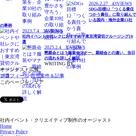
2026.2.27
43VIEWS
SDGs目標12「つくる責任
つかう責任」に取り組んで
いる国内・海外企業13社
の事例
2023.7.4
36VIEWS
社内イベントや社レクにおすすめ｜東京湾貸切クルージング10
選
2025.2.4
35VIEWS
懇親会とは？服装やマナー、親睦会との違い、当日
の流れを詳しく解説
WRITING BY
オージャスト広報
プロフィール
担当案件＆記事
このページをシェア
社内イベント・クリエイティブ制作のオージャスト
Home
Privacy Policy