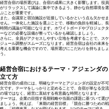
経営合宿の場所選びは、合宿の成果に大きく影響します。役員
がリラックスして議論に集中できるよう、静かな自然環境を選
ぶことが重要です。
また、会議室と宿泊施設が近接しているかという点も欠かせま
せん。一体化した施設を選ぶことで、移動の負担を軽減し、長
時間の議論が可能になります。ホワイトボードやプロジェクタ
ーなどの必要な設備が整っているかも確認しましょう。
さらに、全員がアクセスしやすい立地を考慮することで、スケ
ジュール調整がスムーズになります。経営合宿は会社の未来を
考える重要な機会ですので、場所選びにこだわりを持ちましょ
う。
経営合宿におけるテーマ・アジェンダの
立て方
経営合宿の成功には、明確なテーマとアジェンダの設定が不可
欠です。テーマをしっかりと定めることで、合宿が単なる交流
の場ではなく、経営に直結する有意義な時間となります。
テーマは、企業の目指す長期戦略や当面の課題に基づいて選び
ましょう。例えば、「来期の経営目標」「競合に勝つための戦
略」「組織改革」などが挙げられます。1つのテーマに絞る