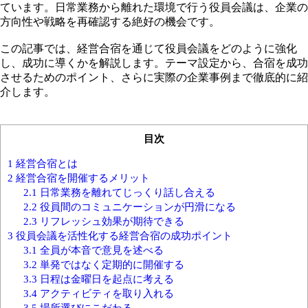
ています。日常業務から離れた環境で行う役員会議は、企業の
方向性や戦略を再確認する絶好の機会です。
この記事では、経営合宿を通じて役員会議をどのように強化
し、成功に導くかを解説します。テーマ設定から、合宿を成功
させるためのポイント、さらに実際の企業事例まで徹底的に紹
介します。
目次
1
経営合宿とは
2
経営合宿を開催するメリット
2.1
日常業務を離れてじっくり話し合える
2.2
役員間のコミュニケーションが円滑になる
2.3
リフレッシュ効果が期待できる
3
役員会議を活性化する経営合宿の成功ポイント
3.1
全員が本音で意見を述べる
3.2
単発ではなく定期的に開催する
3.3
日程は金曜日を起点に考える
3.4
アクティビティを取り入れる
3.5
場所選びにこだわる