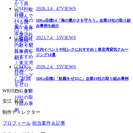
2026.3.4
47VIEWS
SDGs目標14「海の豊かさを守ろう」企業10社の取り組
み事例を紹介
2023.7.4
33VIEWS
社内イベントや社レクにおすすめ｜東京湾貸切クルー
ジング10選
2026.2.4
33VIEWS
SDGs目標2「飢餓をゼロに」企業10社の取り組み事例
WRITING BY
安江 祐弥
制作ディレクター
プロフィール
担当案件＆記事