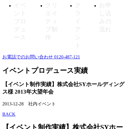
イベ
クリ
ク
お申
ント
エイ
ラ
し込
プロ
ティ
イ
みの
デュ
ブ制
ア
流れ
ース
作
ン
ト
お電話でのお問い合わせ 0120-487-121
イベントプロデュース実績
【イベント制作実績】株式会社SYホールディング
ス様 2013年大望年会
2013-12-28
社内イベント
BACK
【イベント制作実績】株式会社SYホー