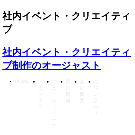
社内イベント・クリエイティ
ブ
社内イベント・クリエイティ
ブ制作のオージャスト
HOME
ト
ニ
採
会
お
ピ
ュ
用
社
問
ッ
ー
情
概
い
ク
ス
報
要
合
ス
リ
わ
リ
せ
ー
ス