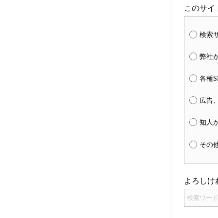
このサイ
検索サ
弊社
各種S
広告、
知人
その
よろしけ